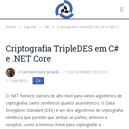
Home
Asp.net
C#
Criptografia TripleDES em C# e .NET Core
»
»
»
Criptografia TripleDES em C#
e .NET Core
BY
JHONATHAN SOARES
10 DE SETEMBRO DE 2018
1 MIN READ
C#
O .NET fornece classes de alto nível para vários algoritmos de
criptografia, tanto simétricos quanto assimétricos.
O Data
Encryption Standard (DES) é um dos algoritmos de criptografia
simétrica que permite que ambas as partes, emissor e
receptor, usem a mesma chave para criptografar e