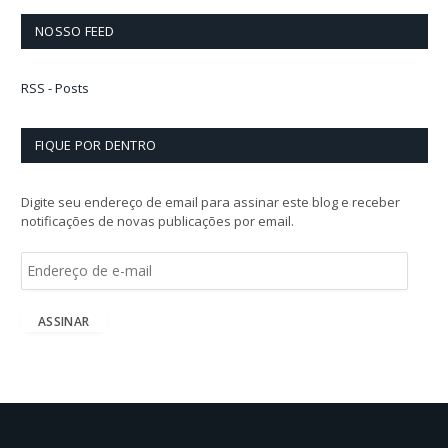
NOSSO FEED
RSS - Posts
FIQUE POR DENTRO
Digite seu endereço de email para assinar este blog e receber
notificações de novas publicações por email.
E
n
d
e
ASSINAR
r
e
ç
o
d
e