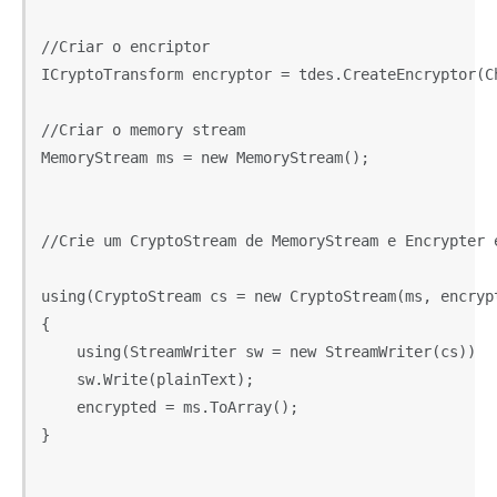
//Criar o encriptor

ICryptoTransform encryptor = tdes.CreateEncryptor(Ch
//Criar o memory stream

MemoryStream ms = new MemoryStream(); 

//Crie um CryptoStream de MemoryStream e Encrypter e
using(CryptoStream cs = new CryptoStream(ms, encrypt
{  

    using(StreamWriter sw = new StreamWriter(cs))  

    sw.Write(plainText);  

    encrypted = ms.ToArray();  

}  
