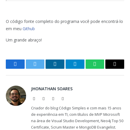
O código fonte completo do programa você pode encontrá-lo
em meu
Github
Um grande abraço!
Facebook
Twitter
LinkedIn
Telegram
WhatsApp
Copy
Link
JHONATHAN SOARES
Website
Facebook
X
LinkedIn
(Twitter)
Criador do blog Código Simples e com mais 15 anos
de experiência em TI, com títulos de MVP Microsoft
na área de Visual Studio Development, Neo4j Top 50
Certificate, Scrum Master e MongoDB Evangelist.