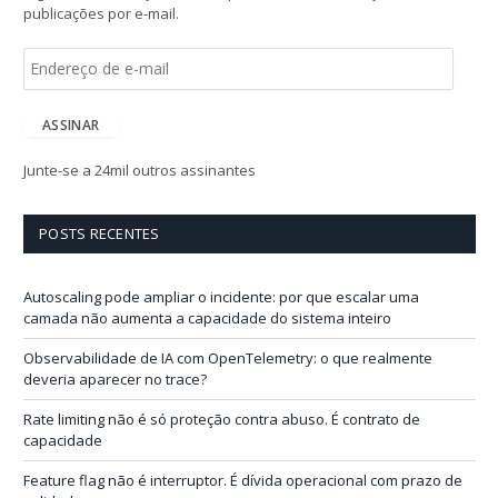
publicações por e-mail.
E
n
d
e
ASSINAR
r
e
Junte-se a 24mil outros assinantes
ç
o
d
POSTS RECENTES
e
e
-
Autoscaling pode ampliar o incidente: por que escalar uma
m
camada não aumenta a capacidade do sistema inteiro
a
i
Observabilidade de IA com OpenTelemetry: o que realmente
l
deveria aparecer no trace?
Rate limiting não é só proteção contra abuso. É contrato de
capacidade
Feature flag não é interruptor. É dívida operacional com prazo de