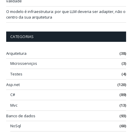
validade
O modelo é infraestrutura: por que LLM deveria ser adapter, não o
centro da sua arquitetura
CATEGORIAS
Arquitetura
(38)
Microsserviços
(3)
Testes
(4)
Asp.net
(120)
C#
(89)
Mvc
(13)
Banco de dados
(93)
NoSql
(60)