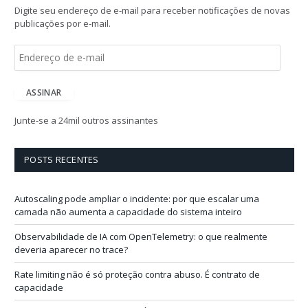
Digite seu endereço de e-mail para receber notificações de novas
publicações por e-mail.
E
n
d
e
ASSINAR
r
e
Junte-se a 24mil outros assinantes
ç
o
d
POSTS RECENTES
e
e
-
Autoscaling pode ampliar o incidente: por que escalar uma
m
camada não aumenta a capacidade do sistema inteiro
a
i
Observabilidade de IA com OpenTelemetry: o que realmente
l
deveria aparecer no trace?
Rate limiting não é só proteção contra abuso. É contrato de
capacidade