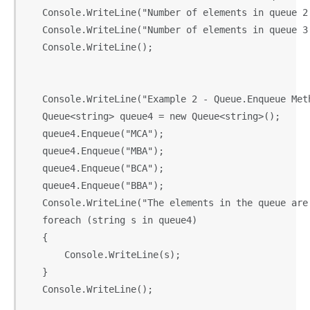
   Console.WriteLine("Number of elements in queue 2:
   Console.WriteLine("Number of elements in queue 3:
   Console.WriteLine();

   Console.WriteLine("Example 2 - Queue.Enqueue Meth
   Queue<string> queue4 = new Queue<string>();

   queue4.Enqueue("MCA");

   queue4.Enqueue("MBA");

   queue4.Enqueue("BCA");

   queue4.Enqueue("BBA");

   Console.WriteLine("The elements in the queue are:
   foreach (string s in queue4)

   {

       Console.WriteLine(s);

   }

   Console.WriteLine();
