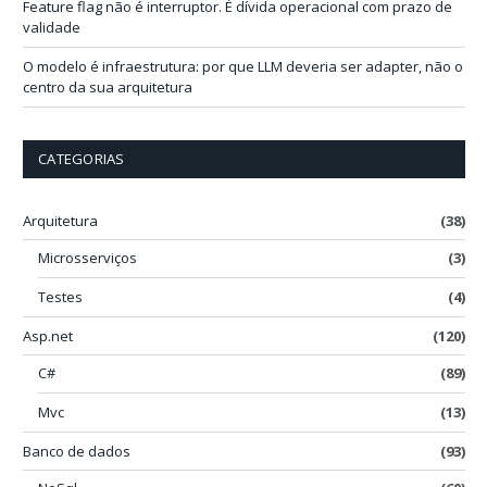
Feature flag não é interruptor. É dívida operacional com prazo de
validade
O modelo é infraestrutura: por que LLM deveria ser adapter, não o
centro da sua arquitetura
CATEGORIAS
Arquitetura
(38)
Microsserviços
(3)
Testes
(4)
Asp.net
(120)
C#
(89)
Mvc
(13)
Banco de dados
(93)