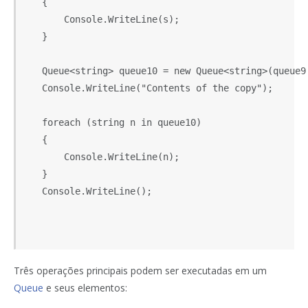
   {

       Console.WriteLine(s);

   }

   Queue<string> queue10 = new Queue<string>(queue9.
   Console.WriteLine("Contents of the copy");

   foreach (string n in queue10)

   {

       Console.WriteLine(n);

   }

   Console.WriteLine();

Três operações principais podem ser executadas em um
Queue
e seus elementos: