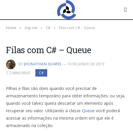
Home
Asp.net
C#
Filas com C# – Queue
»
»
»
Filas com C# – Queue
BY
JHONATHAN SOARES
10 DE JUNHO DE 2019
2 MINS READ
C#
Pilhas e filas são úteis quando você precisar de
armazenamento temporário para obter informações; ou seja,
quando você talvez queira descartar um elemento após
recuperar seu valor. Utilizando a classe
Queue
você poderá
acessar as informações na mesma ordem em que ele é
armazenado na coleção.