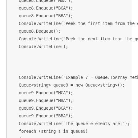
   queue8.Enqueue("MBA");

   queue8.Enqueue("BCA");

   queue8.Enqueue("BBA");

   Console.WriteLine("Peek the first item from the q
   queue8.Dequeue();

   Console.WriteLine("Peek the next item from the qu
   Console.WriteLine();

   Console.WriteLine("Example 7 - Queue.ToArray meth
   Queue<string> queue9 = new Queue<string>();

   queue9.Enqueue("MCA");

   queue9.Enqueue("MBA");

   queue9.Enqueue("BCA");

   queue9.Enqueue("BBA");

   Console.WriteLine("The queue elements are:");

   foreach (string s in queue9)
