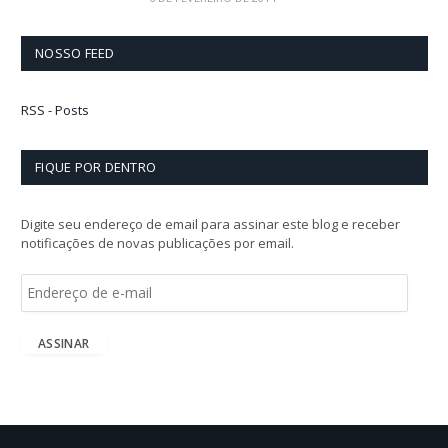
NOSSO FEED
RSS - Posts
FIQUE POR DENTRO
Digite seu endereço de email para assinar este blog e receber
notificações de novas publicações por email.
E
n
d
e
ASSINAR
r
e
ç
o
d