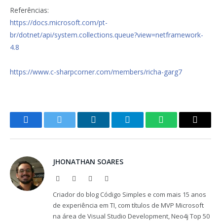
Referências:
https://docs.microsoft.com/pt-
br/dotnet/api/system.collections.queue?view=netframework-
4.8
https://www.c-sharpcorner.com/members/richa-garg7
Facebook
Twitter
LinkedIn
Telegram
WhatsApp
Copy
Link
JHONATHAN SOARES
Website
Facebook
X
LinkedIn
(Twitter)
Criador do blog Código Simples e com mais 15 anos
de experiência em TI, com títulos de MVP Microsoft
na área de Visual Studio Development, Neo4j Top 50