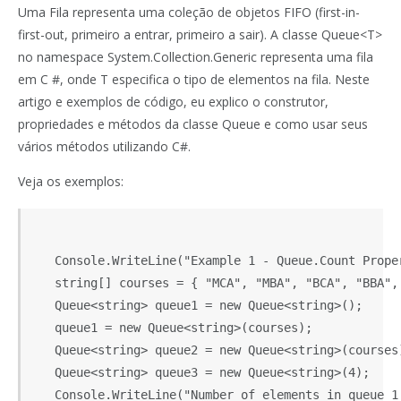
Uma Fila representa uma coleção de objetos FIFO (first-in-
first-out, primeiro a entrar, primeiro a sair). A classe Queue<T>
no namespace System.Collection.Generic representa uma fila
em C #, onde T especifica o tipo de elementos na fila. Neste
artigo e exemplos de código, eu explico o construtor,
propriedades e métodos da classe Queue e como usar seus
vários métodos utilizando C#.
Veja os exemplos:
   Console.WriteLine("Example 1 - Queue.Count Proper
   string[] courses = { "MCA", "MBA", "BCA", "BBA", 
   Queue<string> queue1 = new Queue<string>();

   queue1 = new Queue<string>(courses);

   Queue<string> queue2 = new Queue<string>(courses)
   Queue<string> queue3 = new Queue<string>(4);

   Console.WriteLine("Number of elements in queue 1: