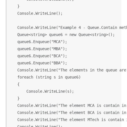
   }

   Console.WriteLine();

   Console.WriteLine("Example 4 - Queue.Contain meth
   Queue<string> queue6 = new Queue<string>();

   queue6.Enqueue("MCA");

   queue6.Enqueue("MBA");

   queue6.Enqueue("BCA");

   queue6.Enqueue("BBA");

   Console.WriteLine("The elements in the queue are:
   foreach (string s in queue6)

   {

       Console.WriteLine(s);

   }

   Console.WriteLine("The element MCA is contain in
   Console.WriteLine("The element BCA is contain in
   Console.WriteLine("The element MTech is contain 
   Console.WriteLine();
