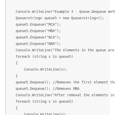
   Console.WriteLine("Example 3 - Queue.Dequeue meth
   Queue<string> queue5 = new Queue<string>();

   queue5.Enqueue("MCA");

   queue5.Enqueue("MBA");

   queue5.Enqueue("BCA");

   queue5.Enqueue("BBA");

   Console.WriteLine("The elements in the queue are:
   foreach (string s in queue5)

   {

       Console.WriteLine(s);

   }

   queue5.Dequeue(); //Removes the first element th
   queue5.Dequeue(); //Removes MBA  

   Console.WriteLine("After removal the elements in 
   foreach (string s in queue5)

   {

       Console.WriteLine(s);
