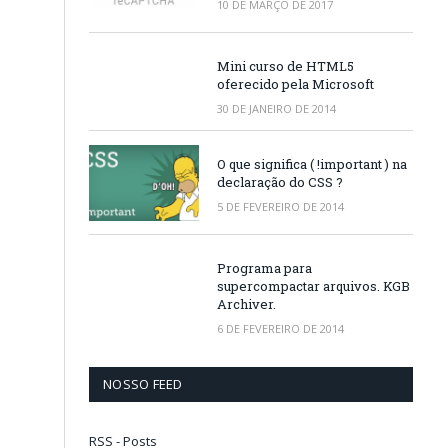
10 DE MARÇO DE 2017
Mini curso de HTML5
oferecido pela Microsoft
30 DE JANEIRO DE 2014
O que significa ( !important ) na
declaração do CSS ?
5 DE FEVEREIRO DE 2014
Programa para
supercompactar arquivos. KGB
Archiver.
6 DE FEVEREIRO DE 2014
NOSSO FEED
RSS - Posts