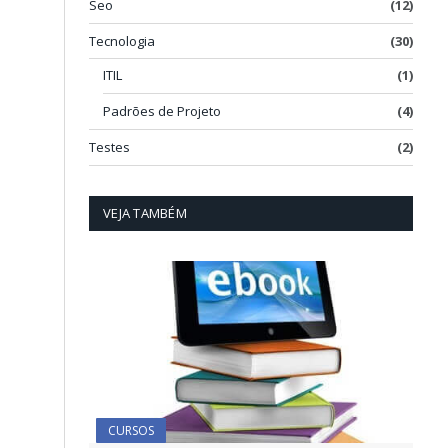
Seo
(12)
Tecnologia
(30)
ITIL
(1)
Padrões de Projeto
(4)
Testes
(2)
VEJA TAMBÉM
CURSOS