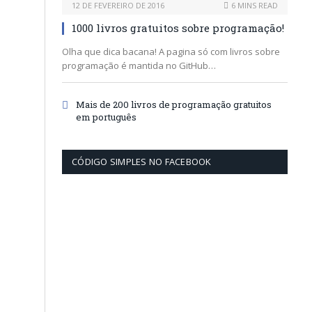
12 DE FEVEREIRO DE 2016
6 MINS READ
1000 livros gratuitos sobre programação!
Olha que dica bacana! A pagina só com livros sobre
programação é mantida no GitHub…
Mais de 200 livros de programação gratuitos
e
em português
CÓDIGO SIMPLES NO FACEBOOK