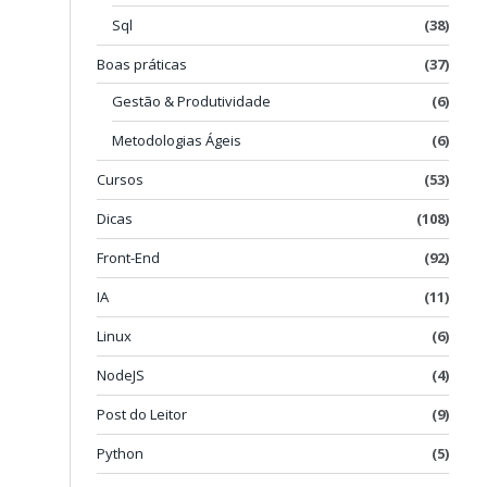
Sql
(38)
Boas práticas
(37)
Gestão & Produtividade
(6)
Metodologias Ágeis
(6)
Cursos
(53)
Dicas
(108)
Front-End
(92)
IA
(11)
Linux
(6)
NodeJS
(4)
Post do Leitor
(9)
Python
(5)