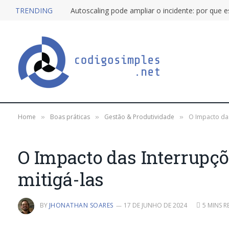
TRENDING
Home
Boas práticas
Gestão & Produtividade
O Impacto das
»
»
»
O Impacto das Interrupçõ
mitigá-las
BY
JHONATHAN SOARES
17 DE JUNHO DE 2024
5 MINS R