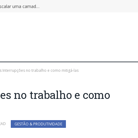
Autoscaling pode ampliar o incidente: por que escalar uma camada não aumenta a capacidade do sistema inteiro
 Interrupções no trabalho e como mitigá-las
es no trabalho e como
EAD
GESTÃO & PRODUTIVIDADE