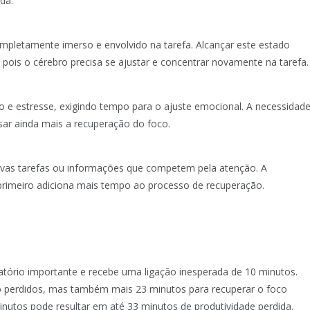
da.
ompletamente imerso e envolvido na tarefa. Alcançar este estado
ois o cérebro precisa se ajustar e concentrar novamente na tarefa.
 e estresse, exigindo tempo para o ajuste emocional. A necessidad
sar ainda mais a recuperação do foco.
novas tarefas ou informações que competem pela atenção. A
r primeiro adiciona mais tempo ao processo de recuperação.
tório importante e recebe uma ligação inesperada de 10 minutos.
o perdidos, mas também mais 23 minutos para recuperar o foco
inutos pode resultar em até 33 minutos de produtividade perdida.