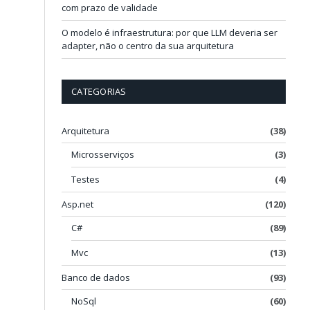
com prazo de validade
O modelo é infraestrutura: por que LLM deveria ser
adapter, não o centro da sua arquitetura
CATEGORIAS
Arquitetura
(38)
Microsserviços
(3)
Testes
(4)
Asp.net
(120)
C#
(89)
Mvc
(13)
Banco de dados
(93)
NoSql
(60)