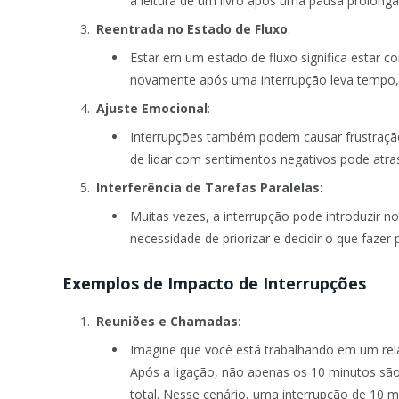
a leitura de um livro após uma pausa prolonga
Reentrada no Estado de Fluxo
:
Estar em um estado de fluxo significa estar c
novamente após uma interrupção leva tempo, p
Ajuste Emocional
:
Interrupções também podem causar frustração
de lidar com sentimentos negativos pode atra
Interferência de Tarefas Paralelas
:
Muitas vezes, a interrupção pode introduzir 
necessidade de priorizar e decidir o que faze
Exemplos de Impacto de Interrupções
Reuniões e Chamadas
:
Imagine que você está trabalhando em um rela
Após a ligação, não apenas os 10 minutos sã
total. Nesse cenário, uma interrupção de 10 m