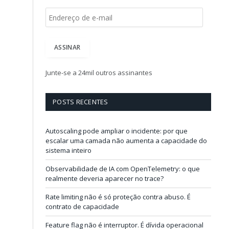
E
n
d
e
ASSINAR
r
e
ç
Junte-se a 24mil outros assinantes
o
d
e
POSTS RECENTES
e
-
m
Autoscaling pode ampliar o incidente: por que
a
escalar uma camada não aumenta a capacidade do
i
sistema inteiro
l
Observabilidade de IA com OpenTelemetry: o que
realmente deveria aparecer no trace?
Rate limiting não é só proteção contra abuso. É
contrato de capacidade
Feature flag não é interruptor. É dívida operacional