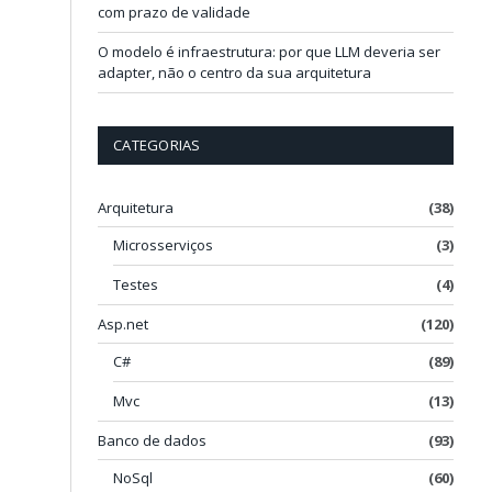
com prazo de validade
O modelo é infraestrutura: por que LLM deveria ser
adapter, não o centro da sua arquitetura
CATEGORIAS
Arquitetura
(38)
Microsserviços
(3)
Testes
(4)
Asp.net
(120)
C#
(89)
Mvc
(13)
Banco de dados
(93)
NoSql
(60)