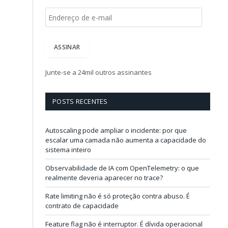
E
n
d
e
ASSINAR
r
e
ç
Junte-se a 24mil outros assinantes
o
d
e
POSTS RECENTES
e
-
m
Autoscaling pode ampliar o incidente: por que
a
escalar uma camada não aumenta a capacidade do
i
sistema inteiro
l
Observabilidade de IA com OpenTelemetry: o que
realmente deveria aparecer no trace?
Rate limiting não é só proteção contra abuso. É
contrato de capacidade
Feature flag não é interruptor. É dívida operacional