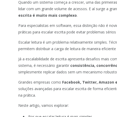
Quando um sistema começa a crescer, uma das primeiras 
lidar com um grande volume de acessos. E aí surge a gran
escrita é muito mais complexo
.
Para especialistas em software, essa distinção não é no
práticas para escalar escrita pode evitar problemas sério
Escalar leitura é um problema relativamente simples. Té
permitem distribuir a carga de leitura de maneira eficien
Já a escalabilidade de escrita apresenta desafios mais c
sistema, é necessário garantir
consistência, concorrên
simplesmente replicar dados sem um mecanismo robusto pa
Grandes empresas como
Facebook, Twitter, Amazon 
soluções avançadas para escalar escrita de forma eficient
na prática.
Neste artigo, vamos explorar:
Por que escalar leitura é mais simples.