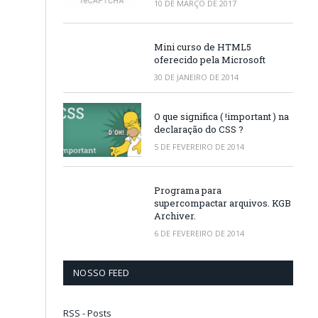
10 DE MARÇO DE 2017
Mini curso de HTML5
oferecido pela Microsoft
30 DE JANEIRO DE 2014
O que significa ( !important ) na
declaração do CSS ?
5 DE FEVEREIRO DE 2014
Programa para
supercompactar arquivos. KGB
Archiver.
6 DE FEVEREIRO DE 2014
NOSSO FEED
RSS - Posts