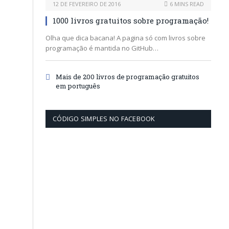
12 DE FEVEREIRO DE 2016
6 MINS READ
1000 livros gratuitos sobre programação!
Olha que dica bacana! A pagina só com livros sobre
programação é mantida no GitHub…
Mais de 200 livros de programação gratuitos
em português
CÓDIGO SIMPLES NO FACEBOOK