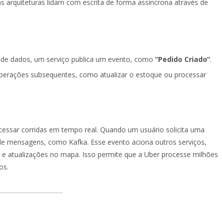
 arquiteturas lidam com escrita de forma assíncrona através de
o de dados, um serviço publica um evento, como
“Pedido Criado”
.
perações subsequentes, como atualizar o estoque ou processar
cessar corridas em tempo real. Quando um usuário solicita uma
de mensagens, como Kafka. Esse evento aciona outros serviços,
o e atualizações no mapa. Isso permite que a Uber processe milhões
os.