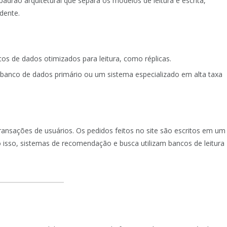
drão arquitetural que separa os modelos de leitura e escrita,
dente.
os de dados otimizados para leitura, como réplicas.
banco de dados primário ou um sistema especializado em alta taxa
ansações de usuários. Os pedidos feitos no site são escritos em um
 isso, sistemas de recomendação e busca utilizam bancos de leitura