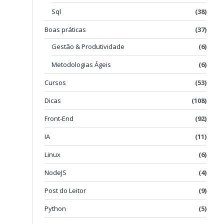
Sql
(38)
Boas práticas
(37)
Gestão & Produtividade
(6)
Metodologias Ágeis
(6)
Cursos
(53)
Dicas
(108)
Front-End
(92)
IA
(11)
Linux
(6)
e
NodeJS
(4)
Post do Leitor
(9)
Python
(5)