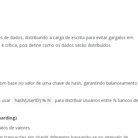
os de dados, distribuindo a carga de escrita para evitar gargalos em
é crítica, pois define como os dados serão distribuídos.
s com base no valor de uma chave de hash, garantindo balanceamento
e usar
hash(UserID) % N
para distribuir usuários entre N bancos d
harding)
los de valores.
 transações em shards diferentes baseando-se no intervalo de