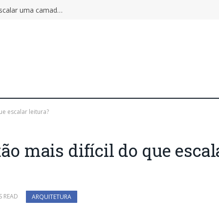
Autoscaling pode ampliar o incidente: por que escalar uma camada não aumenta a capacidade do sistema inteiro
ue escalar leitura?
tão mais difícil do que escal
S READ
ARQUITETURA