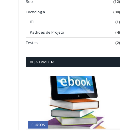
Seo
(12)
Tecnologia
(30)
ITIL
(1)
Padrões de Projeto
(4)
Testes
(2)
VEJA TAMBÉM
CURSOS