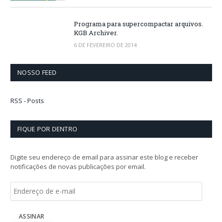
Programa para supercompactar arquivos.
KGB Archiver.
6 DE FEVEREIRO DE 2014
NOSSO FEED
RSS - Posts
FIQUE POR DENTRO
Digite seu endereço de email para assinar este blog e receber
notificações de novas publicações por email.
E
n
d
e
ASSINAR