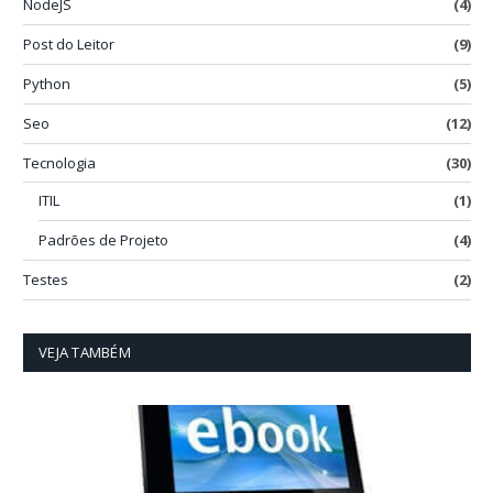
NodeJS
(4)
Post do Leitor
(9)
Python
(5)
Seo
(12)
Tecnologia
(30)
ITIL
(1)
Padrões de Projeto
(4)
Testes
(2)
VEJA TAMBÉM