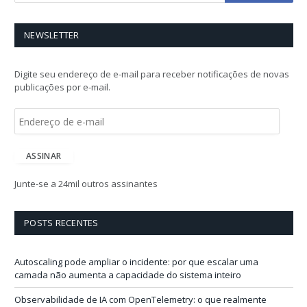
NEWSLETTER
Digite seu endereço de e-mail para receber notificações de novas
publicações por e-mail.
E
n
d
e
ASSINAR
r
e
Junte-se a 24mil outros assinantes
ç
o
d
POSTS RECENTES
e
e
-
Autoscaling pode ampliar o incidente: por que escalar uma
m
camada não aumenta a capacidade do sistema inteiro
a
i
Observabilidade de IA com OpenTelemetry: o que realmente