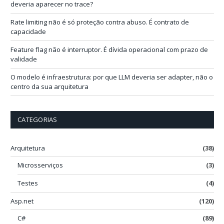
l
deveria aparecer no trace?
Rate limiting não é só proteção contra abuso. É contrato de
capacidade
Feature flag não é interruptor. É dívida operacional com prazo de
validade
O modelo é infraestrutura: por que LLM deveria ser adapter, não o
centro da sua arquitetura
CATEGORIAS
Arquitetura
(38)
Microsserviços
(3)
Testes
(4)
Asp.net
(120)
C#
(89)