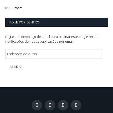
RSS - Posts
FIQUE POR DENTRO
Digite seu endereço de email para assinar este blog e receber
notificações de novas publicações por email.
E
n
d
e
ASSINAR
r
e
ç
o
d
e
e
-
Facebook
X
Instagram
LinkedIn
m
(Twitter)