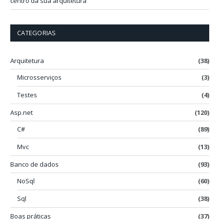
centro da sua arquitetura
CATEGORIAS
Arquitetura
(38)
Microsserviços
(3)
Testes
(4)
Asp.net
(120)
C#
(89)
Mvc
(13)
Banco de dados
(93)
NoSql
(60)
Sql
(38)
Boas práticas
(37)