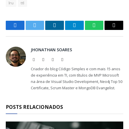
lru
ttl
Facebook
Twitter
LinkedIn
Telegram
WhatsApp
Copy
Link
JHONATHAN SOARES
Website
Facebook
X
LinkedIn
(Twitter)
Criador do blog Código Simples e com mais 15 anos
de experiência em TI, com títulos de MVP Microsoft
na área de Visual Studio Development, Neo4j Top 50
Certificate, Scrum Master e MongoDB Evangelist.
POSTS RELACIONADOS