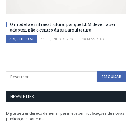
O modelo é infraestrutura: por que LLM deveria ser
adapter, não o centro da sua arquitetura
ARQUITETURA
15 DE JUNHO DE 2026
20 MINS READ
NEWSLETTER
Digite seu endereço de e-mail para receber notificações de novas
publicações por e-mail.
E