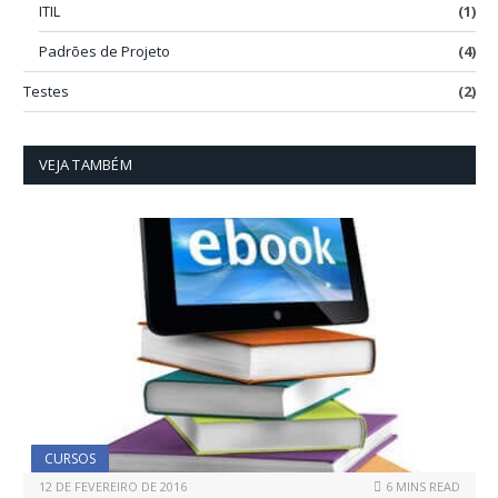
ITIL
(1)
Padrões de Projeto
(4)
Testes
(2)
VEJA TAMBÉM
CURSOS
12 DE FEVEREIRO DE 2016
6 MINS READ