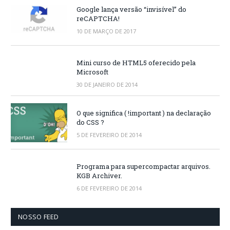
Google lança versão “invisível” do
reCAPTCHA!
10 DE MARÇO DE 2017
Mini curso de HTML5 oferecido pela
Microsoft
30 DE JANEIRO DE 2014
O que significa ( !important ) na declaração
do CSS ?
5 DE FEVEREIRO DE 2014
Programa para supercompactar arquivos.
KGB Archiver.
6 DE FEVEREIRO DE 2014
NOSSO FEED