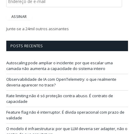
n
d
e
ASSINAR
r
e
Junte-se a 24mil outros assinantes
ç
o
d
POSTS RECENTES
e
e
-
Autoscaling pode ampliar o incidente: por que escalar uma
m
camada não aumenta a capacidade do sistema inteiro
a
i
Observabilidade de IA com OpenTelemetry: o que realmente
l
deveria aparecer no trace?
Rate limiting não é só proteção contra abuso. É contrato de
capacidade
Feature flag não é interruptor. É dívida operacional com prazo de
validade
O modelo é infraestrutura: por que LLM deveria ser adapter, não o