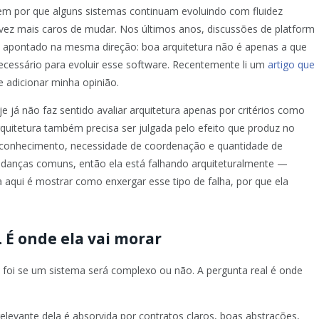
bem por que alguns sistemas continuam evoluindo com fluidez
ez mais caros de mudar. Nos últimos anos, discussões de platform
 apontado na mesma direção: boa arquitetura não é apenas a que
ecessário para evoluir esse software. Recentemente li um
artigo que
e adicionar minha opinião.
e já não faz sentido avaliar arquitetura apenas por critérios como
rquitetura também precisa ser julgada pelo efeito que produz no
e conhecimento, necessidade de coordenação e quantidade de
udanças comuns, então ela está falhando arquiteturalmente —
 aqui é mostrar como enxergar esse tipo de falha, por que ela
 É onde ela vai morar
a foi se um sistema será complexo ou não. A pergunta real é onde
evante dela é absorvida por contratos claros, boas abstrações,