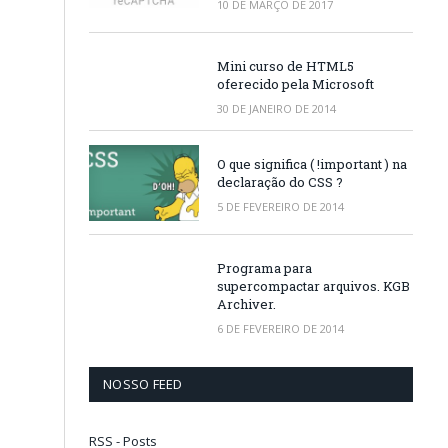
10 DE MARÇO DE 2017
Mini curso de HTML5
oferecido pela Microsoft
30 DE JANEIRO DE 2014
O que significa ( !important ) na
declaração do CSS ?
5 DE FEVEREIRO DE 2014
Programa para
supercompactar arquivos. KGB
Archiver.
6 DE FEVEREIRO DE 2014
NOSSO FEED
RSS - Posts