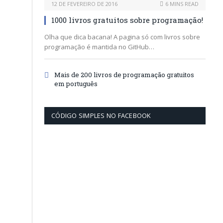
12 DE FEVEREIRO DE 2016
6 MINS READ
1000 livros gratuitos sobre programação!
Olha que dica bacana! A pagina só com livros sobre
programação é mantida no GitHub…
Mais de 200 livros de programação gratuitos
em português
CÓDIGO SIMPLES NO FACEBOOK