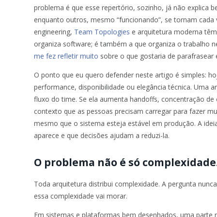
problema é que esse repertório, sozinho, já não explica 
enquanto outros, mesmo “funcionando”, se tornam cada v
engineering,
Team Topologies
e arquitetura moderna têm
organiza software; é também a que organiza o trabalho n
me fez refletir muito
sobre o que gostaria de parafrasear 
O ponto que eu quero defender neste artigo é simples: hoj
performance, disponibilidade ou elegância técnica. Uma a
fluxo do time. Se ela aumenta handoffs, concentração d
contexto que as pessoas precisam carregar para fazer m
mesmo que o sistema esteja estável em produção. A ideia
aparece e que decisões ajudam a reduzi-la.
O problema não é só complexidade.
Toda arquitetura distribui complexidade. A pergunta nunc
essa complexidade vai morar.
Em sistemas e plataformas bem desenhados, uma parte rel