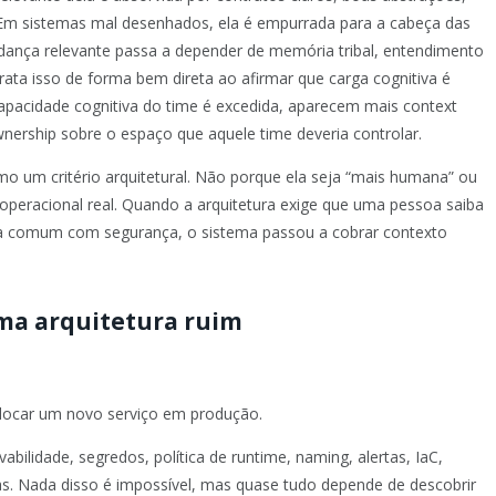
Em sistemas mal desenhados, ela é empurrada para a cabeça das
ança relevante passa a depender de memória tribal, entendimento
trata isso de forma bem direta ao afirmar que carga cognitiva é
capacidade cognitiva do time é excedida, aparecem mais context
nership sobre o espaço que aquele time deveria controlar.
omo um critério arquitetural. Não porque ela seja “mais humana” ou
 operacional real. Quando a arquitetura exige que uma pessoa saiba
 comum com segurança, o sistema passou a cobrar contexto
uma arquitetura ruim
locar um novo serviço em produção.
abilidade, segredos, política de runtime, naming, alertas, IaC,
. Nada disso é impossível, mas quase tudo depende de descobrir