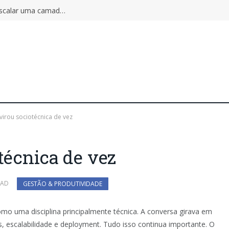
Autoscaling pode ampliar o incidente: por que escalar uma camada não aumenta a capacidade do sistema inteiro
 virou sociotécnica de vez
técnica de vez
EAD
GESTÃO & PRODUTIVIDADE
omo uma disciplina principalmente técnica. A conversa girava em
, escalabilidade e deployment. Tudo isso continua importante. O