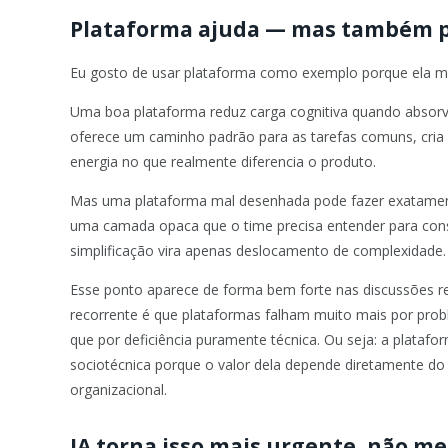
Plataforma ajuda — mas também p
Eu gosto de usar plataforma como exemplo porque ela mo
Uma boa plataforma reduz carga cognitiva quando absorve
oferece um caminho padrão para as tarefas comuns, cria 
energia no que realmente diferencia o produto.
Mas uma plataforma mal desenhada pode fazer exatamente
uma camada opaca que o time precisa entender para conse
simplificação vira apenas deslocamento de complexidade.
Esse ponto aparece de forma bem forte nas discussões r
recorrente é que plataformas falham muito mais por pro
que por deficiência puramente técnica. Ou seja: a platafo
sociotécnica porque o valor dela depende diretamente do
organizacional.
IA torna isso mais urgente, não m