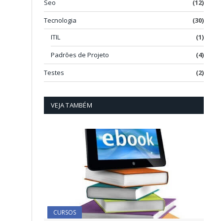
Seo
(12)
Tecnologia
(30)
l
ITIL
(1)
Padrões de Projeto
(4)
Testes
(2)
VEJA TAMBÉM
CURSOS