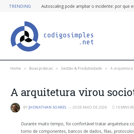
TRENDING
Home
Boas práticas
Gestão & Produtividade
A arquitetura
»
»
»
A arquitetura virou socio
BY
JHONATHAN SOARES
20 DE MAIO DE 2026
10 MINS R
Durante muito tempo, foi confortável tratar arquitetura c
torno de componentes, bancos de dados, filas, protocolos