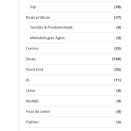
Sql
(38)
Boas práticas
(37)
Gestão & Produtividade
(6)
O
Metodologias Ágeis
(6)
Cursos
(53)
Dicas
(108)
Front-End
(92)
IA
(11)
Linux
(6)
NodeJS
(4)
Post do Leitor
(9)
Python
(5)