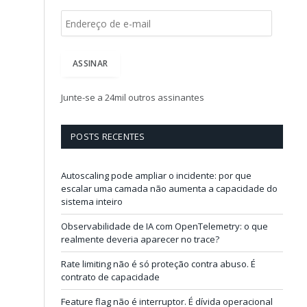
E
n
d
e
ASSINAR
r
e
ç
Junte-se a 24mil outros assinantes
o
d
e
POSTS RECENTES
e
-
m
Autoscaling pode ampliar o incidente: por que
a
escalar uma camada não aumenta a capacidade do
i
sistema inteiro
l
Observabilidade de IA com OpenTelemetry: o que
realmente deveria aparecer no trace?
Rate limiting não é só proteção contra abuso. É
contrato de capacidade
Feature flag não é interruptor. É dívida operacional