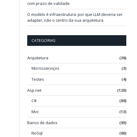
com prazo de validade
O modelo é infraestrutura: por que LLM deveria ser
adapter, não o centro da sua arquitetura
CATEGORIAS
Arquitetura
(38)
Microsserviços
(3)
Testes
(4)
Asp.net
(120)
C#
(89)
Mvc
(13)
Banco de dados
(93)
NoSql
(60)