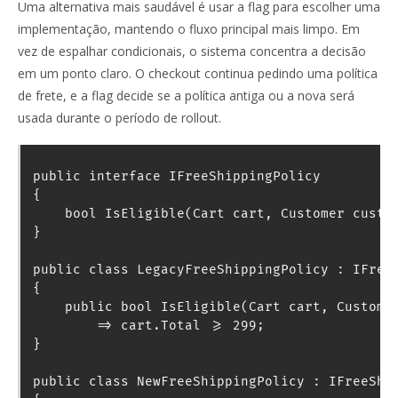
Uma alternativa mais saudável é usar a flag para escolher uma
implementação, mantendo o fluxo principal mais limpo. Em
vez de espalhar condicionais, o sistema concentra a decisão
em um ponto claro. O checkout continua pedindo uma política
de frete, e a flag decide se a política antiga ou a nova será
usada durante o período de rollout.
public interface IFreeShippingPolicy

{

    bool IsEligible(Cart cart, Customer custom
}

public class LegacyFreeShippingPolicy : IFreeS
{

    public bool IsEligible(Cart cart, Customer
        => cart.Total >= 299;

}

public class NewFreeShippingPolicy : IFreeShip