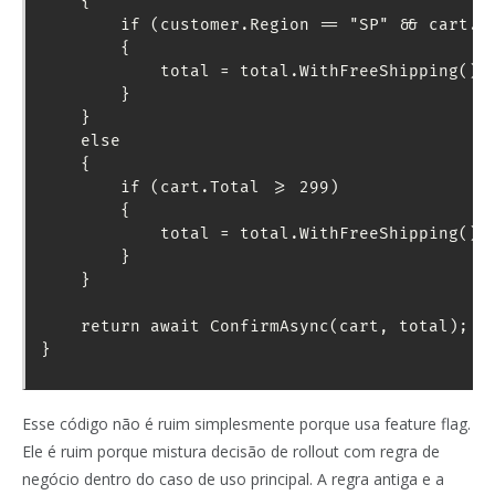
    {

        if (customer.Region == "SP" && cart.To
        {

            total = total.WithFreeShipping();

        }

    }

    else

    {

        if (cart.Total >= 299)

        {

            total = total.WithFreeShipping();

        }

    }

    return await ConfirmAsync(cart, total);

Esse código não é ruim simplesmente porque usa feature flag.
Ele é ruim porque mistura decisão de rollout com regra de
negócio dentro do caso de uso principal. A regra antiga e a