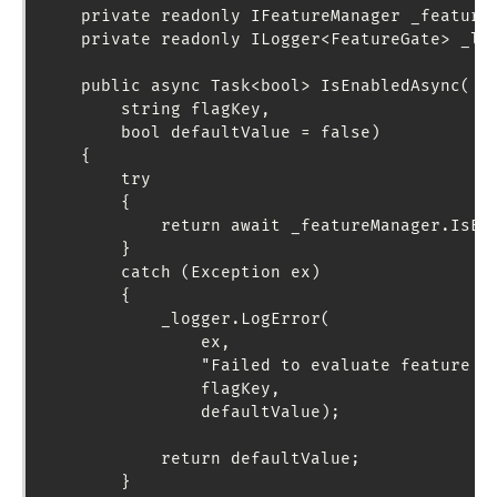
    private readonly IFeatureManager _featureM
    private readonly ILogger<FeatureGate> _log
    public async Task<bool> IsEnabledAsync(

        string flagKey,

        bool defaultValue = false)

    {

        try

        {

            return await _featureManager.IsEna
        }

        catch (Exception ex)

        {

            _logger.LogError(

                ex,

                "Failed to evaluate feature fl
                flagKey,

                defaultValue);

            return defaultValue;

        }
