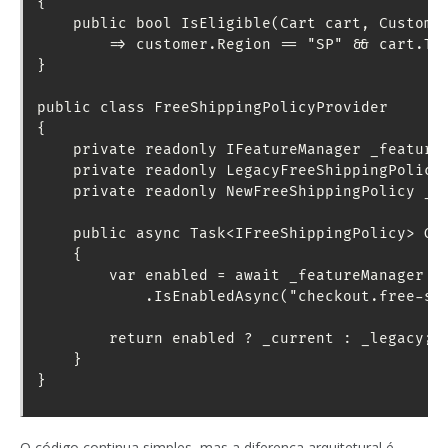
{

    public bool IsEligible(Cart cart, Customer
        => customer.Region == "SP" && cart.Tot
}

public class FreeShippingPolicyProvider

{

    private readonly IFeatureManager _featureM
    private readonly LegacyFreeShippingPolicy 
    private readonly NewFreeShippingPolicy _cu
    public async Task<IFreeShippingPolicy> Get
    {

        var enabled = await _featureManager

            .IsEnabledAsync("checkout.free-shi
        return enabled ? _current : _legacy;

    }

O código continua simples, mas a diferença arquitetural é