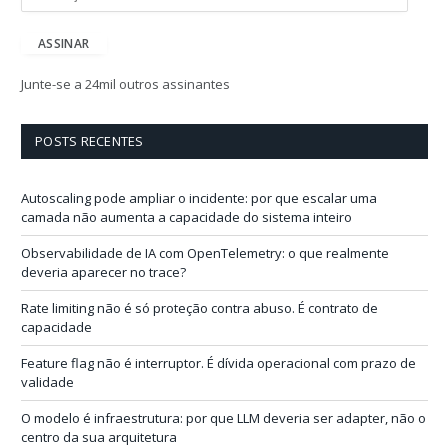
n
d
e
ASSINAR
r
e
Junte-se a 24mil outros assinantes
ç
o
d
POSTS RECENTES
e
e
-
Autoscaling pode ampliar o incidente: por que escalar uma
m
camada não aumenta a capacidade do sistema inteiro
a
i
Observabilidade de IA com OpenTelemetry: o que realmente
l
deveria aparecer no trace?
Rate limiting não é só proteção contra abuso. É contrato de
capacidade
Feature flag não é interruptor. É dívida operacional com prazo de
validade
O modelo é infraestrutura: por que LLM deveria ser adapter, não o
centro da sua arquitetura