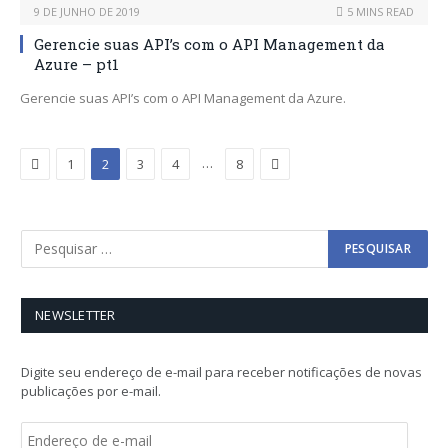
9 DE JUNHO DE 2019
5 MINS READ
Gerencie suas API’s com o API Management da
Azure – pt1
Gerencie suas API’s com o API Management da Azure.
Previous
Next
…
1
2
3
4
8
NEWSLETTER
Digite seu endereço de e-mail para receber notificações de novas
publicações por e-mail.
E