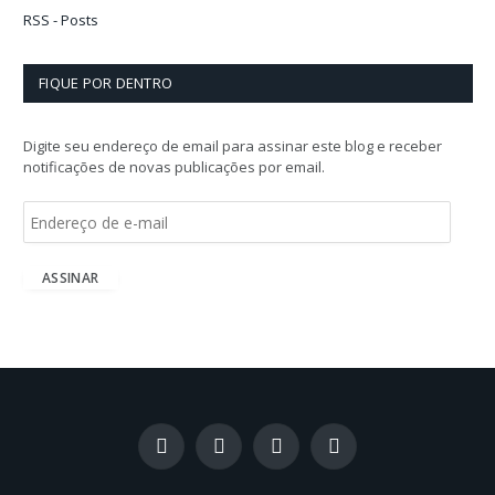
RSS - Posts
FIQUE POR DENTRO
Digite seu endereço de email para assinar este blog e receber
notificações de novas publicações por email.
E
n
d
e
ASSINAR
r
e
ç
o
d
e
e
-
Facebook
X
Instagram
LinkedIn
m
(Twitter)
a