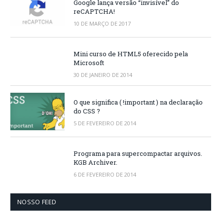
Google lança versão “invisível” do
reCAPTCHA!
10 DE MARÇO DE 2017
Mini curso de HTML5 oferecido pela
Microsoft
30 DE JANEIRO DE 2014
O que significa ( !important ) na declaração
do CSS ?
5 DE FEVEREIRO DE 2014
Programa para supercompactar arquivos.
KGB Archiver.
6 DE FEVEREIRO DE 2014
NOSSO FEED