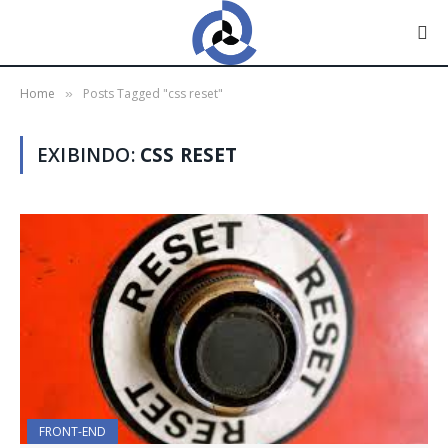
Home
Posts Tagged "css reset"
»
EXIBINDO:
CSS RESET
FRONT-END