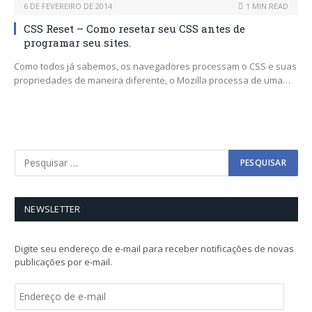
6 DE FEVEREIRO DE 2014
1 MIN READ
CSS Reset – Como resetar seu CSS antes de
programar seu sites.
Como todos já sabemos, os navegadores processam o CSS e suas
propriedades de maneira diferente, o Mozilla processa de uma…
NEWSLETTER
Digite seu endereço de e-mail para receber notificações de novas
publicações por e-mail.
E
n