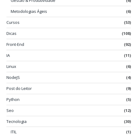
Gestão & Produtividade
(6)
Metodologias Ágeis
(6)
Cursos
(53)
Dicas
(108)
Front-End
(92)
IA
(11)
Linux
(6)
NodeJS
(4)
Post do Leitor
(9)
Python
(5)
Seo
(12)
Tecnologia
(30)
ITIL
(1)