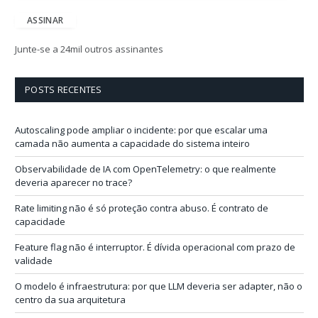
d
e
ASSINAR
r
e
Junte-se a 24mil outros assinantes
ç
o
d
POSTS RECENTES
e
e
-
Autoscaling pode ampliar o incidente: por que escalar uma
m
camada não aumenta a capacidade do sistema inteiro
a
i
Observabilidade de IA com OpenTelemetry: o que realmente
l
deveria aparecer no trace?
Rate limiting não é só proteção contra abuso. É contrato de
capacidade
Feature flag não é interruptor. É dívida operacional com prazo de
validade
O modelo é infraestrutura: por que LLM deveria ser adapter, não o
centro da sua arquitetura