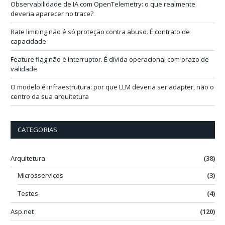
i
Observabilidade de IA com OpenTelemetry: o que realmente
l
deveria aparecer no trace?
Rate limiting não é só proteção contra abuso. É contrato de
capacidade
Feature flag não é interruptor. É dívida operacional com prazo de
validade
O modelo é infraestrutura: por que LLM deveria ser adapter, não o
centro da sua arquitetura
CATEGORIAS
Arquitetura
(38)
Microsserviços
(3)
Testes
(4)
Asp.net
(120)