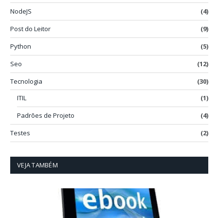
NodeJS
(4)
Post do Leitor
(9)
Python
(5)
Seo
(12)
Tecnologia
(30)
ITIL
(1)
Padrões de Projeto
(4)
Testes
(2)
VEJA TAMBÉM