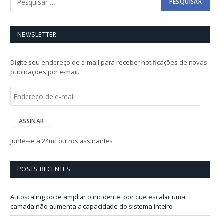
NEWSLETTER
Digite seu endereço de e-mail para receber notificações de novas
publicações por e-mail.
E
n
d
e
ASSINAR
r
e
Junte-se a 24mil outros assinantes
ç
o
d
POSTS RECENTES
e
e
-
Autoscaling pode ampliar o incidente: por que escalar uma
m
camada não aumenta a capacidade do sistema inteiro
a