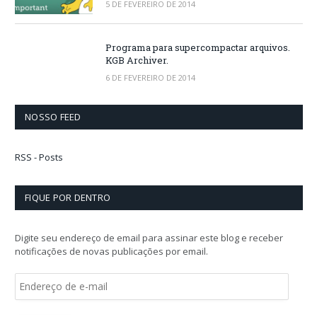
5 DE FEVEREIRO DE 2014
Programa para supercompactar arquivos.
KGB Archiver.
6 DE FEVEREIRO DE 2014
NOSSO FEED
RSS - Posts
FIQUE POR DENTRO
Digite seu endereço de email para assinar este blog e receber
notificações de novas publicações por email.
E
n
d