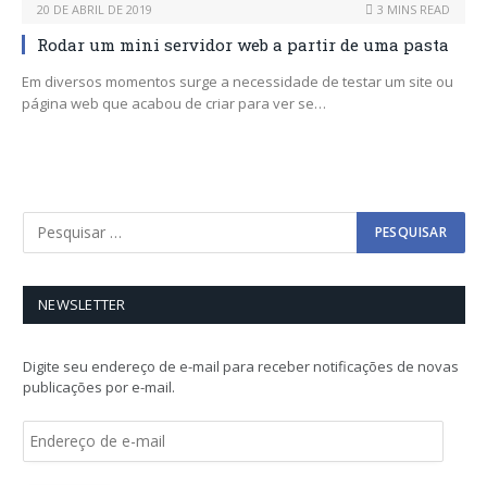
20 DE ABRIL DE 2019
3 MINS READ
Rodar um mini servidor web a partir de uma pasta
Em diversos momentos surge a necessidade de testar um site ou
página web que acabou de criar para ver se…
NEWSLETTER
Digite seu endereço de e-mail para receber notificações de novas
publicações por e-mail.
E
n
d