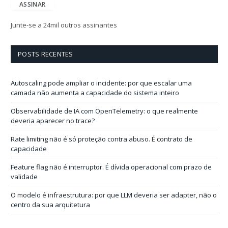
e
ASSINAR
r
e
Junte-se a 24mil outros assinantes
ç
o
d
POSTS RECENTES
e
e
-
Autoscaling pode ampliar o incidente: por que escalar uma
m
camada não aumenta a capacidade do sistema inteiro
a
i
Observabilidade de IA com OpenTelemetry: o que realmente
l
deveria aparecer no trace?
Rate limiting não é só proteção contra abuso. É contrato de
capacidade
Feature flag não é interruptor. É dívida operacional com prazo de
validade
O modelo é infraestrutura: por que LLM deveria ser adapter, não o
centro da sua arquitetura