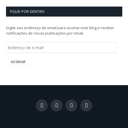
FIQUE POR DENTRO
Digite seu endereço de email para assinar este blog e receber
notificações de novas publicações por email.
E
n
d
e
ASSINAR
r
e
ç
o
d
e
e
-
Facebook
X
Instagram
LinkedIn
m
(Twitter)
a
i
l