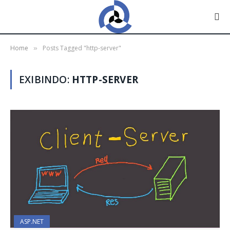
Home
Posts Tagged "http-server"
»
EXIBINDO:
HTTP-SERVER
ASP.NET