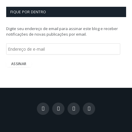
FIQUE POR DENTRO
Digite seu endereço de email para assinar este blog e receber
notificações de novas publicações por email.
E
n
d
e
ASSINAR
r
e
ç
o
d
e
e
-
Facebook
X
Instagram
LinkedIn
m
(Twitter)
a
i
l