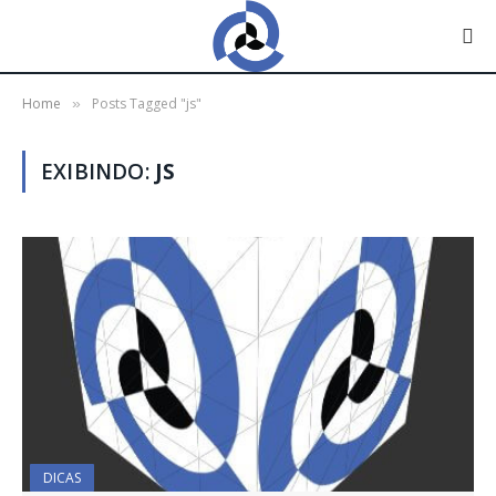
Home
Posts Tagged "js"
»
EXIBINDO:
JS
DICAS