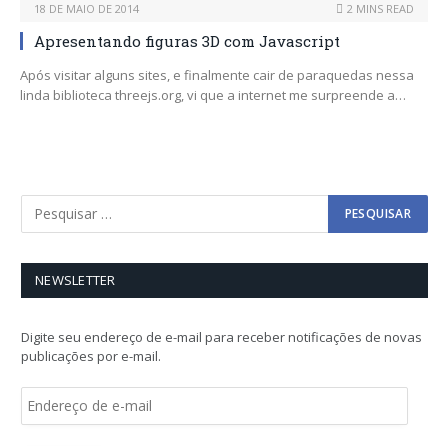
18 DE MAIO DE 2014
2 MINS READ
Apresentando figuras 3D com Javascript
Após visitar alguns sites, e finalmente cair de paraquedas nessa
linda biblioteca threejs.org, vi que a internet me surpreende a…
NEWSLETTER
Digite seu endereço de e-mail para receber notificações de novas
publicações por e-mail.
E
n
d