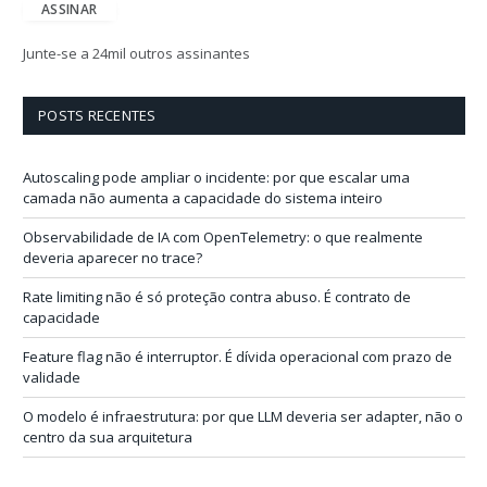
e
ASSINAR
r
e
Junte-se a 24mil outros assinantes
ç
o
d
POSTS RECENTES
e
e
-
Autoscaling pode ampliar o incidente: por que escalar uma
m
camada não aumenta a capacidade do sistema inteiro
a
i
Observabilidade de IA com OpenTelemetry: o que realmente
l
deveria aparecer no trace?
Rate limiting não é só proteção contra abuso. É contrato de
capacidade
Feature flag não é interruptor. É dívida operacional com prazo de
validade
O modelo é infraestrutura: por que LLM deveria ser adapter, não o
centro da sua arquitetura