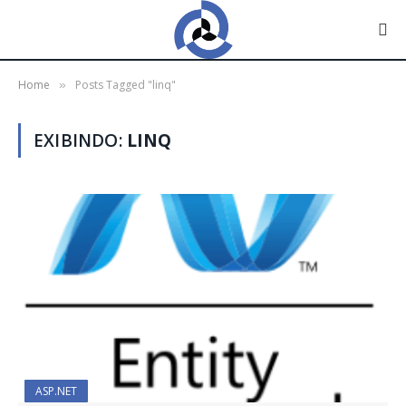
Home
Posts Tagged "linq"
»
EXIBINDO:
LINQ
ASP.NET