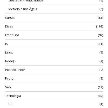
Gestão & Produtividade
(6)
Metodologias Ágeis
(6)
Cursos
(53)
Dicas
(108)
Front-End
(92)
IA
(11)
Linux
(6)
NodeJS
(4)
Post do Leitor
(9)
Python
(5)
Seo
(12)
Tecnologia
(30)
ITIL
(1)