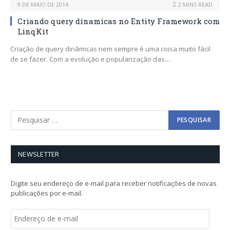
9 DE MAIO DE 2014
2 MINS READ
Criando query dinamicas no Entity Framework com
LinqKit
Criação de query dinâmicas nem sempre é uma coisa muito fácil
de se fazer. Com a evolução e popularização das…
NEWSLETTER
Digite seu endereço de e-mail para receber notificações de novas
publicações por e-mail.
E
n