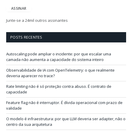
d
e
ASSINAR
r
e
Junte-se a 24mil outros assinantes
ç
o
d
POSTS RECENTES
e
e
-
Autoscaling pode ampliar o incidente: por que escalar uma
m
camada não aumenta a capacidade do sistema inteiro
a
i
Observabilidade de IA com OpenTelemetry: o que realmente
l
deveria aparecer no trace?
Rate limiting não é só proteção contra abuso. É contrato de
capacidade
Feature flag não é interruptor. É dívida operacional com prazo de
validade
O modelo é infraestrutura: por que LLM deveria ser adapter, não o
centro da sua arquitetura