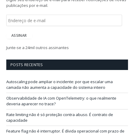
publicações por e-mail.
E
n
d
e
ASSINAR
r
e
Junte-se a 24mil outros assinantes
ç
o
d
POSTS RECENTES
e
e
-
Autoscaling pode ampliar o incidente: por que escalar uma
m
camada não aumenta a capacidade do sistema inteiro
a
i
Observabilidade de IA com OpenTelemetry: o que realmente
l
deveria aparecer no trace?
Rate limiting não é só proteção contra abuso. É contrato de
capacidade
Feature flag não é interruptor. É dívida operacional com prazo de