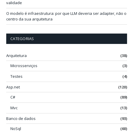
validade
O modelo é infraestrutura: por que LLM deveria ser adapter, não o
centro da sua arquitetura
CATEGORIAS
Arquitetura
(38)
Microsserviços
(3)
Testes
(4)
Asp.net
(120)
C#
(89)
Mvc
(13)
Banco de dados
(93)
NoSql
(60)