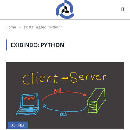
Home
Posts Tagged "python"
»
EXIBINDO:
PYTHON
ASP.NET