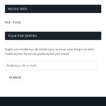
NOSSO FEED
RSS - Posts
FIQUE POR DENTRO
Digite seu endereço de email para assinar este blog e receber
notificações de novas publicações por email.
E
n
d
e
ASSINAR
r
e
ç
o
d
e