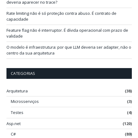
l
deveria aparecer no trace?
Rate limiting não é só proteção contra abuso. É contrato de
capacidade
Feature flag não é interruptor. É dívida operacional com prazo de
validade
O modelo é infraestrutura: por que LLM deveria ser adapter, não o
centro da sua arquitetura
CATEGORIAS
Arquitetura
(38)
Microsserviços
(3)
Testes
(4)
Asp.net
(120)
C#
(89)