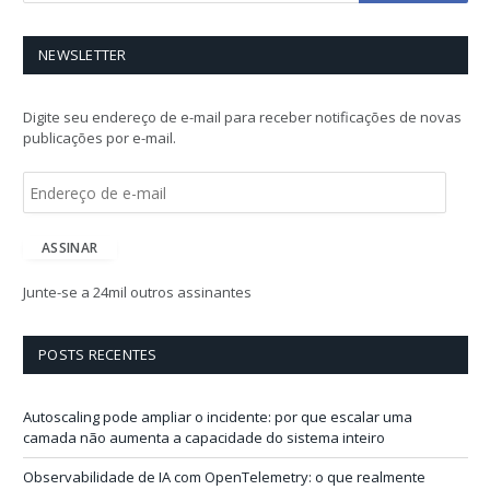
NEWSLETTER
Digite seu endereço de e-mail para receber notificações de novas
publicações por e-mail.
E
n
d
e
ASSINAR
r
e
Junte-se a 24mil outros assinantes
ç
o
d
POSTS RECENTES
e
e
-
Autoscaling pode ampliar o incidente: por que escalar uma
m
camada não aumenta a capacidade do sistema inteiro
a
i
Observabilidade de IA com OpenTelemetry: o que realmente