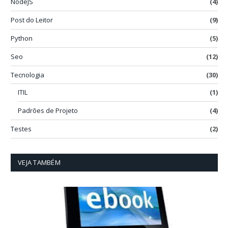
NodeJS
(4)
Post do Leitor
(9)
Python
(5)
Seo
(12)
Tecnologia
(30)
ITIL
(1)
Padrões de Projeto
(4)
Testes
(2)
VEJA TAMBÉM