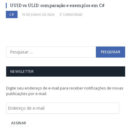
UUID vs ULID: comparação e exemplos em C#
C#
19 DE JUNHO DE 2024
5 MINS READ
NEWSLETTER
Digite seu endereço de e-mail para receber notificações de novas
publicações por e-mail.
E
n
d
e
ASSINAR
r