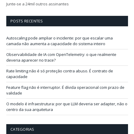
e
Junte-se a 24mil outros assinantes
ç
o
d
POSTS RECENTES
e
e
-
Autoscaling pode ampliar o incidente: por que escalar uma
m
camada não aumenta a capacidade do sistema inteiro
a
i
Observabilidade de IA com OpenTelemetry: o que realmente
l
deveria aparecer no trace?
Rate limiting não é só proteção contra abuso. É contrato de
capacidade
Feature flag não é interruptor. É dívida operacional com prazo de
validade
O modelo é infraestrutura: por que LLM deveria ser adapter, não o
centro da sua arquitetura
CATEGORIAS