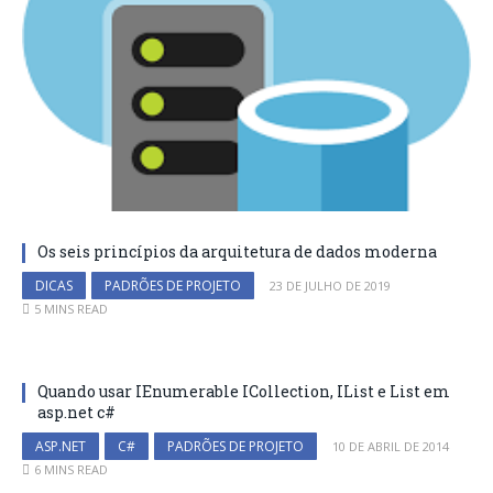
Os seis princípios da arquitetura de dados moderna
DICAS
PADRÕES DE PROJETO
23 DE JULHO DE 2019
5 MINS READ
Quando usar IEnumerable ICollection, IList e List em
asp.net c#
ASP.NET
C#
PADRÕES DE PROJETO
10 DE ABRIL DE 2014
6 MINS READ