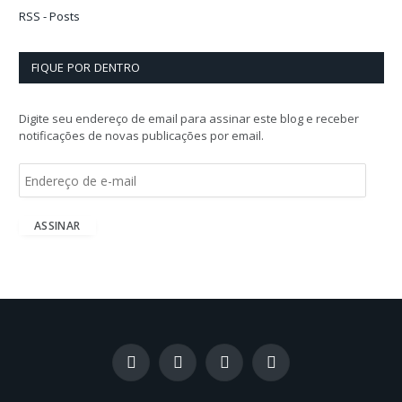
RSS - Posts
FIQUE POR DENTRO
Digite seu endereço de email para assinar este blog e receber
notificações de novas publicações por email.
E
n
d
e
ASSINAR
r
e
ç
o
d
e
e
-
Facebook
X
Instagram
LinkedIn
m
(Twitter)
a