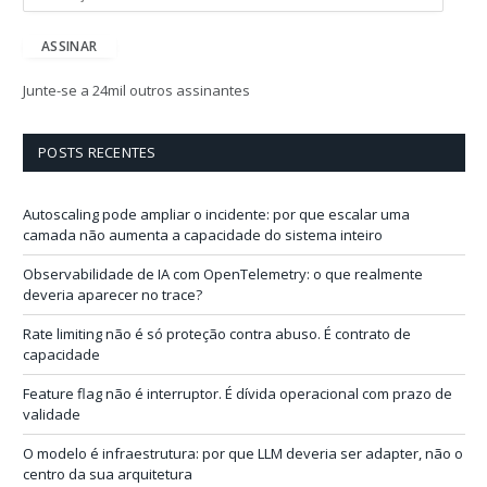
n
d
e
ASSINAR
r
e
Junte-se a 24mil outros assinantes
ç
o
d
POSTS RECENTES
e
e
-
Autoscaling pode ampliar o incidente: por que escalar uma
m
camada não aumenta a capacidade do sistema inteiro
a
i
Observabilidade de IA com OpenTelemetry: o que realmente
l
deveria aparecer no trace?
Rate limiting não é só proteção contra abuso. É contrato de
capacidade
Feature flag não é interruptor. É dívida operacional com prazo de
validade
O modelo é infraestrutura: por que LLM deveria ser adapter, não o
centro da sua arquitetura