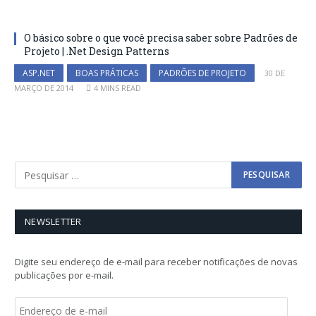
O básico sobre o que você precisa saber sobre Padrões de
Projeto | .Net Design Patterns
ASP.NET
BOAS PRÁTICAS
PADRÕES DE PROJETO
30 DE
MARÇO DE 2014
4 MINS READ
NEWSLETTER
Digite seu endereço de e-mail para receber notificações de novas
publicações por e-mail.
E