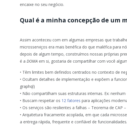
encaixe no seu negócio.
Qual é a minha concepção de um m
Assim aconteceu com em algumas empresas que trabalhei,
microsserviços era mais benéfica do que maléfica para nós
depois de algum tempo, construímos nossas próprias prem
é a
DOMA
em si, gostaria de compartilhar com você algu
• Têm limites bem definidos centrados no contexto de neg
• Ocultam detalhes de implementação e expõem a funcional
graphql)
• Não compartilham suas estruturas internas. Ex: nenhu
• Buscam respeitar os
12 fatores
para aplicações modern
• Os serviços são resilientes a falhas – Teorema de CAP –
• Arquitetura fracamente acoplada, em que cada microsse
a entrega rápida, frequente e confiável de funcionalidades