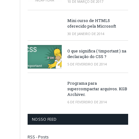
10 DE MARÇO DE 2017
Mini curso de HTML5
oferecido pela Microsoft
30 DE JANEIRO DE 2014
O que significa ( !important ) na
declaração do CSS ?
5 DE FEVEREIRO DE 2014
Programa para
supercompactar arquivos. KGB
Archiver.
6 DE FEVEREIRO DE 2014
NOSSO FEED
RSS - Posts