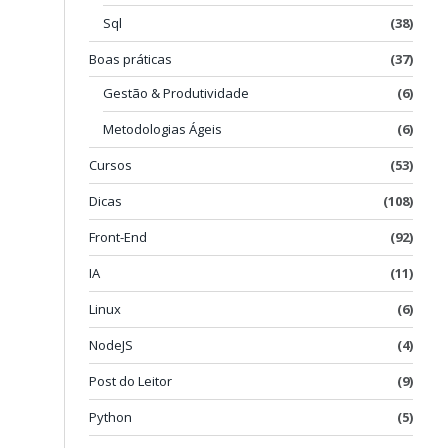
Sql
(38)
Boas práticas
(37)
o
Gestão & Produtividade
(6)
Metodologias Ágeis
(6)
Cursos
(53)
Dicas
(108)
Front-End
(92)
IA
(11)
Linux
(6)
NodeJS
(4)
Post do Leitor
(9)
Python
(5)