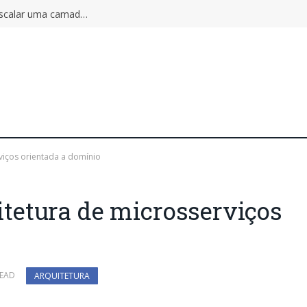
Autoscaling pode ampliar o incidente: por que escalar uma camada não aumenta a capacidade do sistema inteiro
viços orientada a domínio
etura de microsserviços
READ
ARQUITETURA