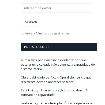
E
n
d
e
ASSINAR
r
e
ç
Junte-se a 24mil outros assinantes
o
d
e
POSTS RECENTES
e
-
m
Autoscaling pode ampliar o incidente: por que
a
escalar uma camada não aumenta a capacidade do
i
sistema inteiro
l
Observabilidade de IA com OpenTelemetry: o que
realmente deveria aparecer no trace?
Rate limiting não é só proteção contra abuso. É
contrato de capacidade
Feature flag não é interruptor. É dívida operacional