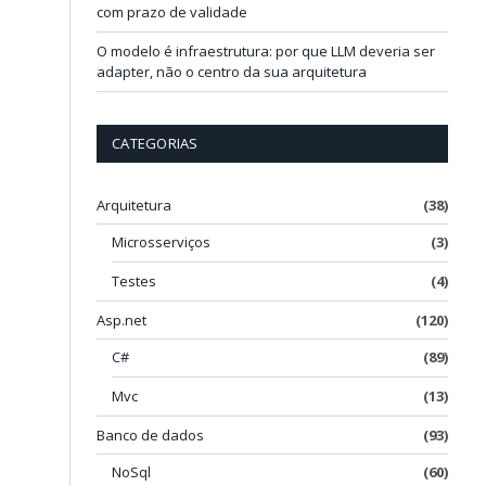
com prazo de validade
O modelo é infraestrutura: por que LLM deveria ser
adapter, não o centro da sua arquitetura
CATEGORIAS
Arquitetura
(38)
Microsserviços
(3)
Testes
(4)
Asp.net
(120)
C#
(89)
Mvc
(13)
Banco de dados
(93)
o
NoSql
(60)