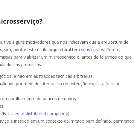
icrosserviço?
 tive alguns motivadores que nos indicavam que a arquitetura de
; sim, adotar este estilo arquitetural tem
seus custos
. Porém,
issas para viabilizar um microsserviço e, antes de falarmos do que
mas dessas premissas:
ócios, e não em abstrações técnicas arbitrárias
idade por meio de interfaces com intenção explícita (rest ou
m compartilhamento de bancos de dados.
as
 (
Fallacies of distributed computing
)
rviço é inserido em um contexto delimitado bem definido, permitind
.