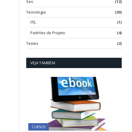
Seo
(12)
m
Tecnologia
(30)
ITIL
(1)
Padrões de Projeto
(4)
Testes
(2)
VEJA TAMBÉM
CURSOS