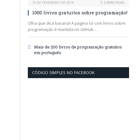
12 DE FEVEREIRO DE 2016
6 MINS READ
1000 livros gratuitos sobre programação!
Olha que dica bacana! A pagina só com livros sobre
programação é mantida no GitHub…
Mais de 200 livros de programação gratuitos
em português
CÓDIGO SIMPLES NO FACEBOOK