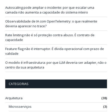
e
-
Autoscaling pode ampliar o incidente: por que escalar uma
m
camada não aumenta a capacidade do sistema inteiro
a
i
Observabilidade de IA com OpenTelemetry: o que realmente
l
deveria aparecer no trace?
Rate limiting não é só proteção contra abuso. É contrato de
capacidade
Feature flag não é interruptor. É dívida operacional com prazo de
validade
O modelo é infraestrutura: por que LLM deveria ser adapter, não o
centro da sua arquitetura
CATEGORIAS
Arquitetura
(38)
Microsserviços
(3)