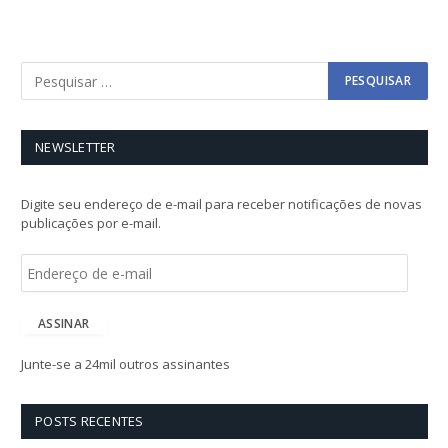
NEWSLETTER
Digite seu endereço de e-mail para receber notificações de novas
publicações por e-mail.
E
n
d
e
ASSINAR
r
e
Junte-se a 24mil outros assinantes
ç
o
d
POSTS RECENTES
e