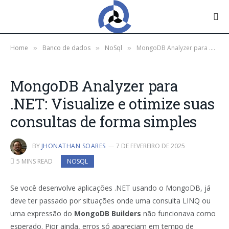
Home
Banco de dados
NoSql
MongoDB Analyzer para .NET: Visualize e otimize suas consultas de forma simples
»
»
»
MongoDB Analyzer para
.NET: Visualize e otimize suas
consultas de forma simples
BY
JHONATHAN SOARES
7 DE FEVEREIRO DE 2025
5 MINS READ
NOSQL
Se você desenvolve aplicações .NET usando o MongoDB, já
deve ter passado por situações onde uma consulta LINQ ou
uma expressão do
MongoDB Builders
não funcionava como
esperado. Pior ainda, erros só apareciam em tempo de