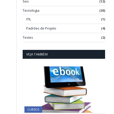
Seo
(12)
Tecnologia
(30)
ITIL
(1)
Padrões de Projeto
(4)
Testes
(2)
VEJA TAMBÉM
CURSOS