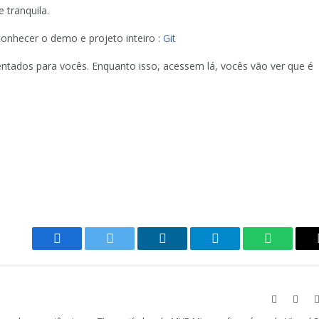
e tranquila.
conhecer o demo e projeto inteiro :
Git
ntados para vocês. Enquanto isso, acessem lá, vocês vão ver que é
Facebook
Twitter
LinkedIn
Telegram
WhatsAp
Website
Face