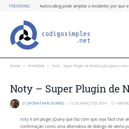
TRENDING
Home
Front-End
Noty – Super Plugin de Notificação Jquery com
»
»
Noty – Super Plugin de N
BY
JHONATHAN SOARES
12 DE MARÇO DE 2014
1 MIN R
noty
é um plugin jQuery que faz com que seja fácil criar 
confirmação como uma alternativa de diálogo de alerta pa