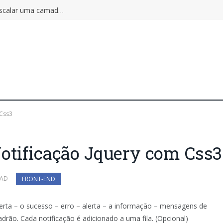
Autoscaling pode ampliar o incidente: por que escalar uma camada não aumenta a capacidade do sistema inteiro
 Css3
otificação Jquery com Css3
EAD
FRONT-END
alerta – o sucesso – erro – alerta – a informação – mensagens de
drão. Cada notificação é adicionado a uma fila. (Opcional)