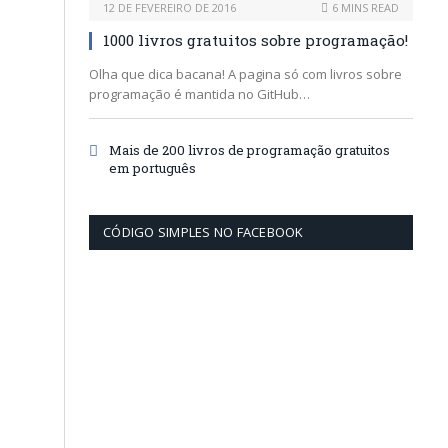
12 DE FEVEREIRO DE 2016
6 MINS READ
1000 livros gratuitos sobre programação!
Olha que dica bacana! A pagina só com livros sobre
programação é mantida no GitHub…
Mais de 200 livros de programação gratuitos
em português
CÓDIGO SIMPLES NO FACEBOOK