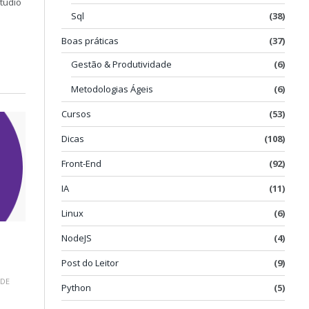
Studio
Sql
(38)
Boas práticas
(37)
Gestão & Produtividade
(6)
Metodologias Ágeis
(6)
Cursos
(53)
Dicas
(108)
Front-End
(92)
IA
(11)
Linux
(6)
NodeJS
(4)
Post do Leitor
(9)
 DE
Python
(5)