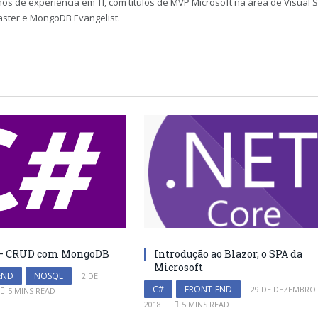
os de experiência em TI, com títulos de MVP Microsoft na área de Visual 
aster e MongoDB Evangelist.
 – CRUD com MongoDB
Introdução ao Blazor, o SPA da
Microsoft
END
NOSQL
2 DE
C#
FRONT-END
29 DE DEZEMBRO
5 MINS READ
2018
5 MINS READ