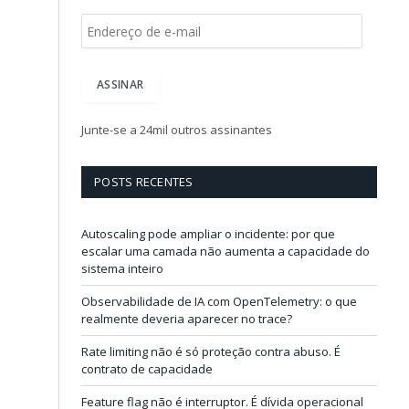
E
n
d
e
ASSINAR
r
e
ç
Junte-se a 24mil outros assinantes
o
d
e
POSTS RECENTES
e
-
m
Autoscaling pode ampliar o incidente: por que
a
escalar uma camada não aumenta a capacidade do
i
sistema inteiro
l
Observabilidade de IA com OpenTelemetry: o que
realmente deveria aparecer no trace?
Rate limiting não é só proteção contra abuso. É
contrato de capacidade
Feature flag não é interruptor. É dívida operacional