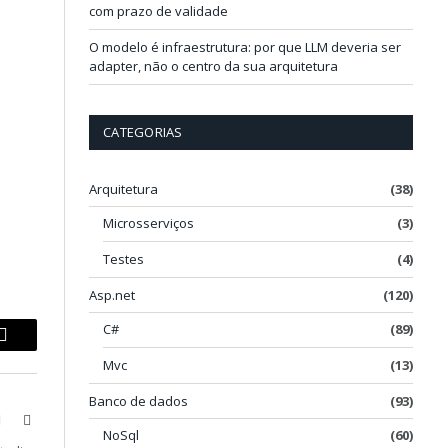
com prazo de validade
O modelo é infraestrutura: por que LLM deveria ser
adapter, não o centro da sua arquitetura
CATEGORIAS
Arquitetura
(38)
Microsserviços
(3)
Testes
(4)
Asp.net
(120)
C#
(89)
p
Copy
Mvc
(13)
Link
Banco de dados
(93)
book
X
LinkedIn
NoSql
(60)
(Twitter)