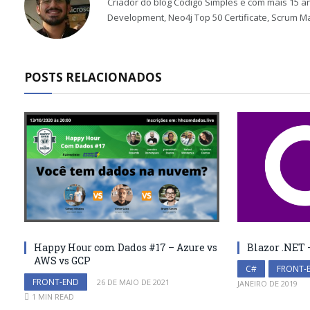
Criador do blog Código Simples e com mais 15 an
Development, Neo4j Top 50 Certificate, Scrum M
POSTS RELACIONADOS
Happy Hour com Dados #17 – Azure vs
Blazor .NET
AWS vs GCP
C#
FRONT-
FRONT-END
26 DE MAIO DE 2021
JANEIRO DE 2019
1 MIN READ