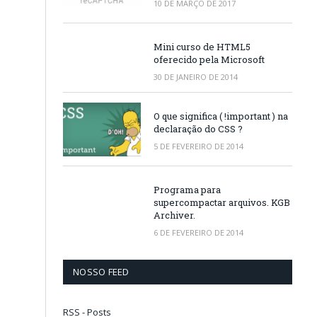
10 DE MARÇO DE 2017
Mini curso de HTML5
oferecido pela Microsoft
30 DE JANEIRO DE 2014
O que significa ( !important ) na
declaração do CSS ?
5 DE FEVEREIRO DE 2014
Programa para
supercompactar arquivos. KGB
Archiver.
6 DE FEVEREIRO DE 2014
NOSSO FEED
RSS - Posts