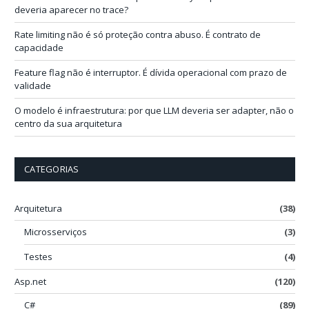
l
deveria aparecer no trace?
Rate limiting não é só proteção contra abuso. É contrato de
capacidade
Feature flag não é interruptor. É dívida operacional com prazo de
validade
O modelo é infraestrutura: por que LLM deveria ser adapter, não o
centro da sua arquitetura
CATEGORIAS
Arquitetura
(38)
Microsserviços
(3)
Testes
(4)
Asp.net
(120)
C#
(89)