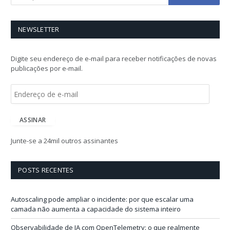
NEWSLETTER
Digite seu endereço de e-mail para receber notificações de novas
publicações por e-mail.
E
n
d
e
ASSINAR
r
e
Junte-se a 24mil outros assinantes
ç
o
d
POSTS RECENTES
e
e
-
Autoscaling pode ampliar o incidente: por que escalar uma
m
camada não aumenta a capacidade do sistema inteiro
a
i
Observabilidade de IA com OpenTelemetry: o que realmente