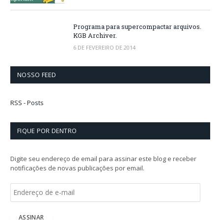
Programa para supercompactar arquivos.
KGB Archiver.
6 DE FEVEREIRO DE 2014
NOSSO FEED
RSS - Posts
FIQUE POR DENTRO
Digite seu endereço de email para assinar este blog e receber
notificações de novas publicações por email.
E
n
d
e
ASSINAR