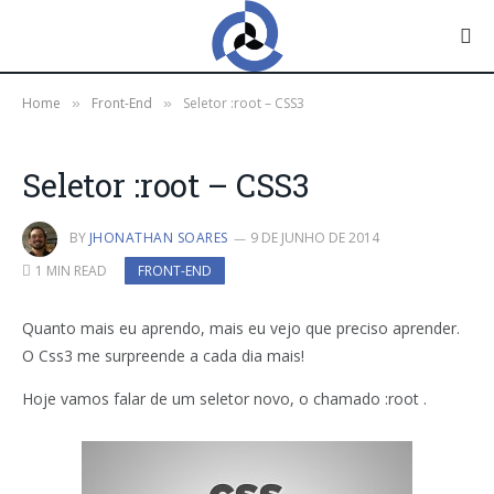
Home
Front-End
Seletor :root – CSS3
»
»
Seletor :root – CSS3
BY
JHONATHAN SOARES
9 DE JUNHO DE 2014
1 MIN READ
FRONT-END
Quanto mais eu aprendo, mais eu vejo que preciso aprender.
O Css3 me surpreende a cada dia mais!
Hoje vamos falar de um seletor novo, o chamado :root .