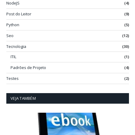
NodeJS
(4)
Post do Leitor
(9)
Python
(5)
Seo
(12)
Tecnologia
(30)
ITIL
(1)
Padrões de Projeto
(4)
Testes
(2)
VEJA TAMBÉM