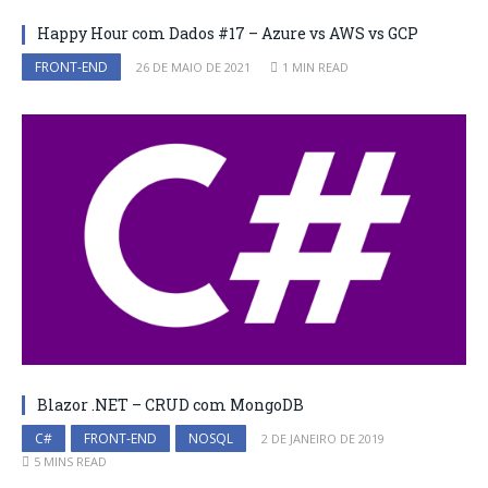
Happy Hour com Dados #17 – Azure vs AWS vs GCP
FRONT-END
26 DE MAIO DE 2021
1 MIN READ
Blazor .NET – CRUD com MongoDB
C#
FRONT-END
NOSQL
2 DE JANEIRO DE 2019
5 MINS READ