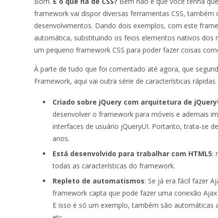
Bom.
E o que há de CSS?
Bem não é que você tenha que e
framework vai dispor diversas ferramentas CSS, também d
desenvolvimentos. Dando dois exemplos, com este framew
automática, substituindo os feios elementos nativos dos 
um pequeno framework CSS para poder fazer coisas como
À parte de tudo que foi comentado até agora, que segun
Framework, aqui vai outra série de características rápidas
Criado sobre jQuery com arquitetura de jQuery
desenvolver o framework para móveis e ademais im
interfaces de usuário jQueryUI. Portanto, trata-se
anos.
Está desenvolvido para trabalhar com HTML5
:
todas as características do framework.
Repleto de automatismos
: Se já era fácil fazer
framework capta que pode fazer uma conexão Ajax 
E isso é só um exemplo, também são automáticas as
etc.