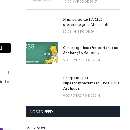
10 DE MARÇO DE 2017
Mini curso de HTML5
oferecido pela Microsoft
30 DE JANEIRO DE 2014
O que significa ( !important ) na
p
Copy
declaração do CSS ?
5 DE FEVEREIRO DE 2014
Link
book
X
LinkedIn
Programa para
(Twitter)
Studio
supercompactar arquivos. KGB
Archiver.
6 DE FEVEREIRO DE 2014
NOSSO FEED
RSS - Posts