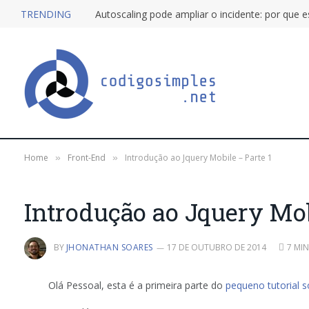
TRENDING
Home
Front-End
Introdução ao Jquery Mobile – Parte 1
»
»
Introdução ao Jquery Mob
BY
JHONATHAN SOARES
17 DE OUTUBRO DE 2014
7 MIN
Olá Pessoal, esta é a primeira parte do
pequeno tutorial s