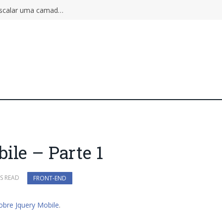
Autoscaling pode ampliar o incidente: por que escalar uma camada não aumenta a capacidade do sistema inteiro
ile – Parte 1
S READ
FRONT-END
obre Jquery Mobile
.