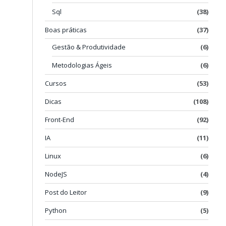
Sql
(38)
Boas práticas
(37)
Gestão & Produtividade
(6)
Metodologias Ágeis
(6)
Cursos
(53)
Dicas
(108)
Front-End
(92)
IA
(11)
Linux
(6)
NodeJS
(4)
Post do Leitor
(9)
Python
(5)