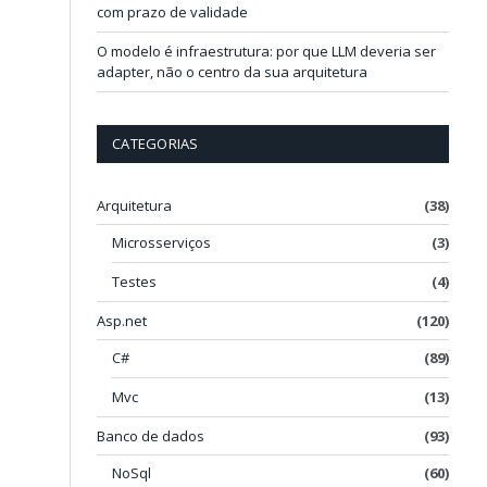
com prazo de validade
O modelo é infraestrutura: por que LLM deveria ser
adapter, não o centro da sua arquitetura
CATEGORIAS
Arquitetura
(38)
Microsserviços
(3)
Testes
(4)
Asp.net
(120)
C#
(89)
Mvc
(13)
Banco de dados
(93)
NoSql
(60)