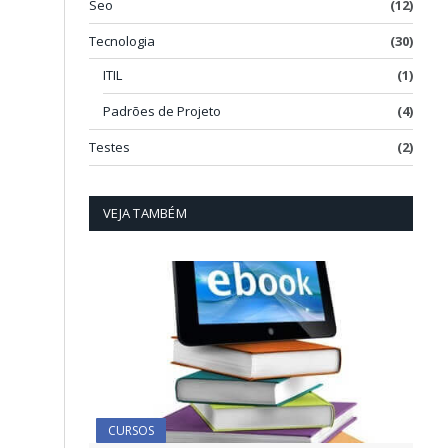
Seo
(12)
Tecnologia
(30)
ITIL
(1)
Padrões de Projeto
(4)
Testes
(2)
VEJA TAMBÉM
CURSOS