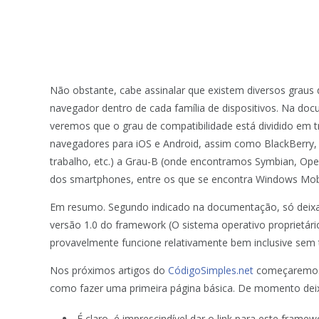
Não obstante, cabe assinalar que existem diversos graus 
navegador dentro de cada família de dispositivos. Na d
veremos que o grau de compatibilidade está dividido em tr
navegadores para iOS e Android, assim como BlackBerry
trabalho, etc.) a Grau-B (onde encontramos Symbian, Oper
dos smartphones, entre os que se encontra Windows Mobi
Em resumo. Segundo indicado na documentação, só deix
versão 1.0 do framework (O sistema operativo propriet
provavelmente funcione relativamente bem inclusive sem t
Nos próximos artigos do
CódigoSimples.net
começaremos 
como fazer uma primeira página básica. De momento dei
É claro, é imprescindível dar o link para este fram