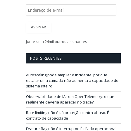
E
n
d
e
ASSINAR
r
e
ç
Junte-se a 24mil outros assinantes
o
d
e
POSTS RECENTES
e
-
m
Autoscaling pode ampliar o incidente: por que
a
escalar uma camada não aumenta a capacidade do
i
sistema inteiro
l
Observabilidade de IA com OpenTelemetry: o que
realmente deveria aparecer no trace?
Rate limiting não é só proteção contra abuso. É
contrato de capacidade
Feature flag não é interruptor. É dívida operacional