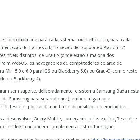
de compatibilidade para cada sistema, ou melhor dito, para cada
ocumentação do framework, na seção de “Supported Platforms”
ês níveis distintos, de Grau-A (onde estão a maioria dos
, Palm WebOS, os navegadores de computadores de área de
a Mini 5.0 e 6.0 para iOS ou Blackberry 5.0) ou Grau-C (com o resto
le ou Blackberry 4).
aram sem suporte, deliberadamente, o sistema Samsung Bada nesta
ário de Samsumg para smartphones), embora digam que
ê-la testado, pois ainda não há no dispositivos ou emuladores.
a desenvolver jQuery Mobile, começando pelas explicações sobre
xo dois links que podem complementar esta informação:
ework, para que vocês o possam ir conhecendo:
http://jquerymobile.co