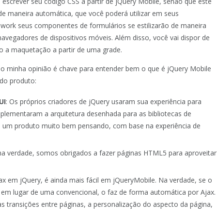
screver seu código CSS a partir de jQuery Mobile, senão que este
e maneira automática, que você poderá utilizar em seus
ork seus componentes de formulários se estilizarão de maneira
navegadores de dispositivos móveis. Além disso, você vai dispor de
 a maquetação a partir de uma grade.
do minha opinião é chave para entender bem o que é jQuery Mobile
 do produto:
UI
: Os próprios criadores de jQuery usaram sua experiência para
plementaram a arquitetura desenhada para as bibliotecas de
 de um produto muito bem pensando, com base na experiência de
 na verdade, somos obrigados a fazer páginas HTML5 para aproveitar
 Ajax em jQuery, é ainda mais fácil em jQueryMobile. Na verdade, se o
em lugar de uma convencional, o faz de forma automática por Ajax.
 transições entre páginas, a personalização do aspecto da página,