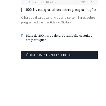
12 DE FEVEREIRO DE 2016
6 MINS READ
1000 livros gratuitos sobre programação!
Olha que dica bacana! A pagina só com livros sobre
programação é mantida no GitHub…
Mais de 200 livros de programação gratuitos
em português
CÓDIGO SIMPLES NO FACEBOOK