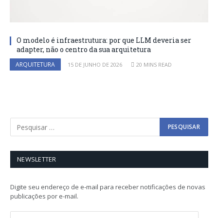
O modelo é infraestrutura: por que LLM deveria ser
adapter, não o centro da sua arquitetura
ARQUITETURA
15 DE JUNHO DE 2026
20 MINS READ
NEWSLETTER
Digite seu endereço de e-mail para receber notificações de novas
publicações por e-mail.
E