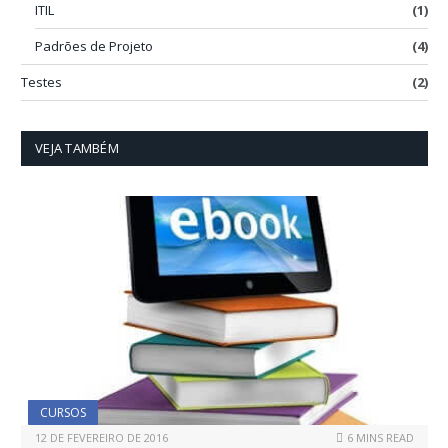
ITIL
(1)
Padrões de Projeto
(4)
Testes
(2)
VEJA TAMBÉM
CURSOS
12 DE FEVEREIRO DE 2016
6 MINS READ