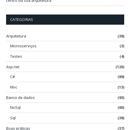
centro da sua arquitetura
CATEGORIAS
Arquitetura
(38)
Microsserviços
(3)
Testes
(4)
Asp.net
(120)
C#
(89)
Mvc
(13)
Banco de dados
(93)
NoSql
(60)
Sql
(38)
Boas práticas
(37)