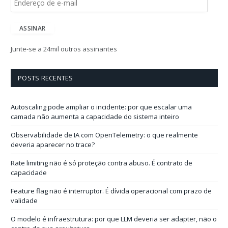
n
d
e
ASSINAR
r
e
Junte-se a 24mil outros assinantes
ç
o
d
POSTS RECENTES
e
e
-
Autoscaling pode ampliar o incidente: por que escalar uma
m
camada não aumenta a capacidade do sistema inteiro
a
i
Observabilidade de IA com OpenTelemetry: o que realmente
l
deveria aparecer no trace?
Rate limiting não é só proteção contra abuso. É contrato de
capacidade
Feature flag não é interruptor. É dívida operacional com prazo de
validade
O modelo é infraestrutura: por que LLM deveria ser adapter, não o