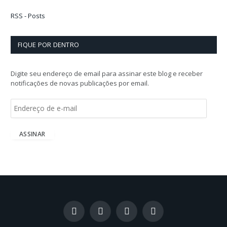
RSS - Posts
FIQUE POR DENTRO
Digite seu endereço de email para assinar este blog e receber
notificações de novas publicações por email.
E
n
d
e
ASSINAR
r
e
ç
o
d
e
e
-
Facebook
X
Instagram
LinkedIn
m
(Twitter)