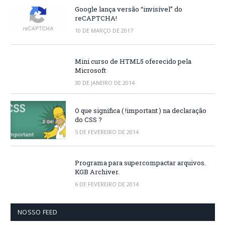
Google lança versão “invisível” do
reCAPTCHA!
10 DE MARÇO DE 2017
Mini curso de HTML5 oferecido pela
Microsoft
30 DE JANEIRO DE 2014
O que significa ( !important ) na declaração
do CSS ?
5 DE FEVEREIRO DE 2014
Programa para supercompactar arquivos.
KGB Archiver.
6 DE FEVEREIRO DE 2014
NOSSO FEED